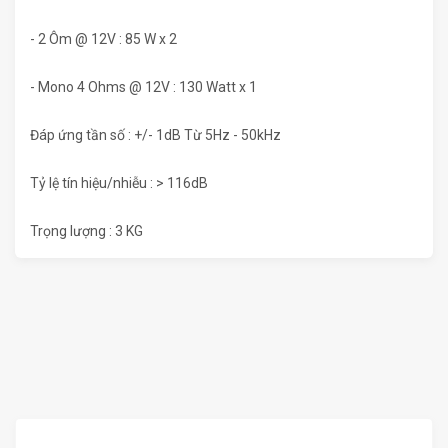
- 2 Ôm @ 12V : 85 W x 2
- Mono 4 Ohms @ 12V : 130 Watt x 1
Đáp ứng tần số : +/- 1dB Từ 5Hz - 50kHz
Tỷ lệ tín hiệu/nhiễu : > 116dB
Trọng lượng : 3 KG