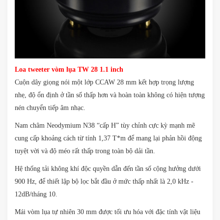
Loa tweeter vòm lụa TW 28 1.1 inch
Cuộn dây giọng nói một lớp CCAW 28 mm kết hợp trọng lượng
nhẹ, độ ổn định ở tần số thấp hơn và hoàn toàn không có hiện tượng
nén chuyển tiếp âm nhạc.
Nam châm Neodymium N38 “cấp H” tùy chỉnh cực kỳ mạnh mẽ
cung cấp khoảng cách từ tính 1,37 T*m để mang lại phản hồi động
tuyệt vời và độ méo rất thấp trong toàn bộ dải tần.
Hệ thống tải không khí độc quyền dẫn đến tần số cộng hưởng dưới
900 Hz, để thiết lập bộ lọc bắt đầu ở mức thấp nhất là 2,0 kHz -
12dB/tháng 10.
Mái vòm lụa tự nhiên 30 mm được tối ưu hóa với đặc tính vật liệu