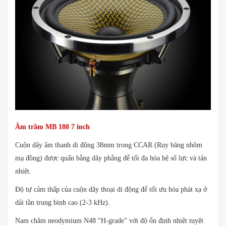
Âm trầm MB 180 7 inch
Cuộn dây âm thanh di động 38mm trong CCAR (Ruy băng nhôm
mạ đồng) được quấn bằng dây phẳng để tối đa hóa hệ số lực và tản
nhiệt.
Độ tự cảm thấp của cuộn dây thoại di động để tối ưu hóa phát xạ ở
dải tần trung bình cao (2-3 kHz).
Nam châm neodymium N48 “H-grade” với độ ổn định nhiệt tuyệt