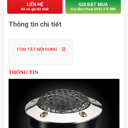
LIÊN HỆ
GỌI ĐẶT MUA
Để có giá tốt nhất
Goi dien thoai 0932 375 886
Thông tin chi tiết
TÓM TẮT NỘI DUNG
THÔNG TIN