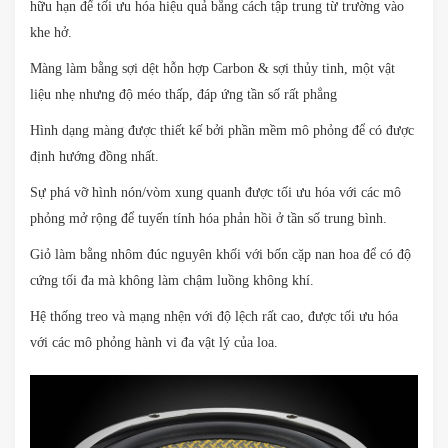
hữu hạn để tối ưu hóa hiệu quả bằng cách tập trung từ trường vào
khe hở.
Màng làm bằng sợi dệt hỗn hợp Carbon & sợi thủy tinh, một vật
liệu nhẹ nhưng độ méo thấp, đáp ứng tần số rất phẳng
Hình dạng màng được thiết kế bởi phần mềm mô phỏng để có được
định hướng đồng nhất.
Sự phá vỡ hình nón/vòm xung quanh được tối ưu hóa với các mô
phỏng mở rộng để tuyến tính hóa phản hồi ở tần số trung bình.
Giỏ làm bằng nhôm đúc nguyên khối với bốn cặp nan hoa để có độ
cứng tối đa mà không làm chậm luồng không khí.
Hệ thống treo và mạng nhện với độ lệch rất cao, được tối ưu hóa
với các mô phỏng hành vi đa vật lý của loa.