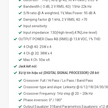
Distortion – THD (1kHz @ 4Ω, 90% Power): 0.05 %
Bandwidth (-3 dB, 2 V RMS, 4Ω): 15Hz-22k Hz
S/N ratio @ A weighted, 1V, Max Power: 95 dB A
Damping factor @ 1 kHz, 2 V RMS, 4Ω: >70
Input sensitivity:
Input impedance: 13Ω(High-level);47K(Line-level)
OUTPUT POWER Class AB (RMS) @ 13.8 VDC, 1% THD:
4 Ch@ 4Ω: 25W x 4
4 Ch @ 2Ω: 38W x 4
Max 4 Ch: 50w x4
Jack kết nối:
Xử lý tín hiệu số (DIGITAL SIGNAL PROCESSOR)-28 bit:
Crossover: Full / Hi Pass / Lo Pass / Band Pass
Crossover type and slope: Linkwitz @ 6/12/18/24/30/
Crossover Frequency: 1Hz step @ 20 – 20k Hz
Phase inversion: 0° / 180°
Output Equalizer 31Band Parametrics Equalizers: ±12 d