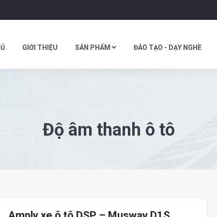
HỦ
GIỚI THIỆU
SẢN PHẨM
ĐÀO TẠO - DẠY NGHỀ
Độ âm thanh ô tô
Amply xe ô tô DSP – Musway D1S