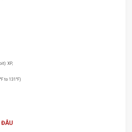
t): XP,
°F to 131°F)
 ĐÂU