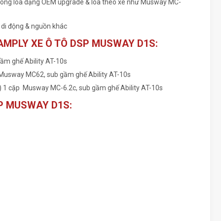
c dòng loa dạng OEM upgrade & loa theo xe như Musway MC-
i di động & nguồn khác
AMPLY XE Ô TÔ DSP MUSWAY D1S:
ầm ghế Ability AT-10s
Musway MC62, sub gầm ghế Ability AT-10s
) 1 cặp Musway MC-6.2c, sub gầm ghế Ability AT-10s
P MUSWAY D1S: