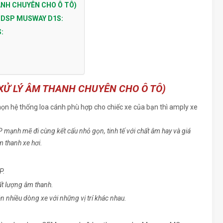
ANH CHUYÊN CHO Ô TÔ)
Ô DSP MUSWAY D1S:
:
XỬ LÝ ÂM THANH CHUYÊN CHO Ô TÔ)
họn hệ thống loa cánh phù hợp cho chiếc xe của bạn thì amply xe
SP mạnh mẽ đi cùng kết cấu nhỏ gọn, tinh tế với chất âm hay và giá
 thanh xe hơi.
P.
hất lượng âm thanh.
 nhiều dòng xe với những vị trí khác nhau.