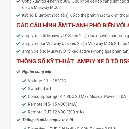
Công xuất tới 4 kênh x 38w … đủ khỏe để kéo căng đét cá
6.2c & Musway MC62
Kết nối Bluetooth (có sẵn) để có thể phát nhạc từ điện thoạ
CÁC CẤU HÌNH ÂM THANH PHỔ BIẾN VỚI 
amply xe ô tô Musway D1S kéo 2 cặp loa nguyên bản, sub g
amply xe hơi Musway D1s kéo 2 cặp Musway MC 6.2 hoặc 
amply xe ô tô Musway D1S kéo active (không qua phân tần
THÔNG SỐ KỸ THUẬT AMPLY XE Ô TÔ DS
Nguồn cung cấp:
Voltage: 11 – 15 VDC
Switched off:
Consumption @ 14.4 VDC 2Ω Max Musical Power : 10A
Remote IN 5- 15 VDC(1mA)
Remote OUT 12 VDC (200 mA)
Thông số phần amply xe ô tô: