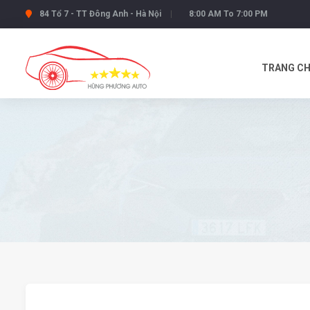
84 Tổ 7 - TT Đông Anh - Hà Nội
8:00 AM To 7:00 PM
TRANG C