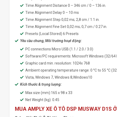
Time Alignment Distance 0 – 346 cm / 0 – 136 in.
Time Alignment Delay 0 – 10 ms
Time Alignment Step 0,02 ms; 2,8 cm / 1.1 in.
Time Alignment Fine Set 0,02 ms; 0,7 cm / 0.27 in.
Presets (Local Stored) 6 Presets
Yêu cầu chung, Môi trường hoạt động:
PC connections Micro USB (1.1 / 2.0 / 3.0)
Software/PC requirements: Microsoft Windows (32/64 bi
Graphic card min. resolution: 1024x 768
Ambient operating temperature range: 0 °C to 55 °C (32
Vista, Windows 7, Windows 8,Windows10
Kích thước & trọng lượng:
Max size (mm):165 x 98 x 33
Net Weight (kg): 0.45
MUA AMPLY XE Ô TÔ DSP MUSWAY D1S Ở