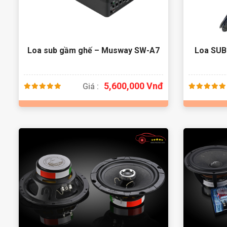
Loa sub gầm ghế – Musway SW-A7
Loa SUB
5,600,000 Vnđ
Giá :