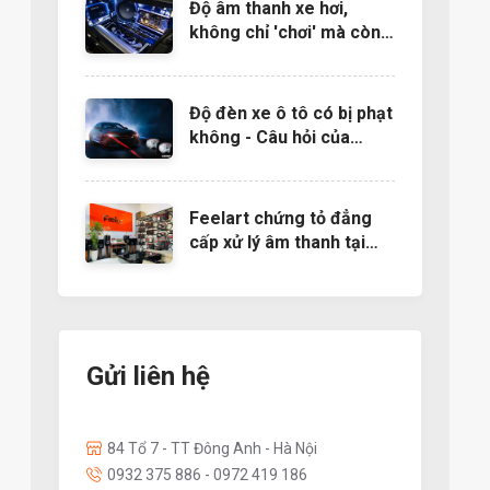
Độ âm thanh xe hơi,
không chỉ 'chơi' mà còn
là nghệ thuật
Độ đèn xe ô tô có bị phạt
không - Câu hỏi của
nhiều người muốn độ đèn
Feelart chứng tỏ đẳng
cấp xử lý âm thanh tại
EMMA 2022- Báo
24h.com.vn
Gửi liên hệ
84 Tổ 7 - TT Đông Anh - Hà Nội
0932 375 886 - 0972 419 186