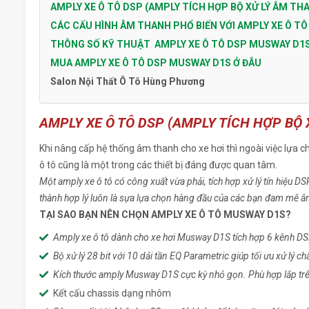
AMPLY XE Ô TÔ DSP (AMPLY TÍCH HỢP BỘ XỬ LÝ ÂM TH
CÁC CẤU HÌNH ÂM THANH PHỔ BIẾN VỚI AMPLY XE Ô T
THÔNG SỐ KỸ THUẬT AMPLY XE Ô TÔ DSP MUSWAY D1S
MUA AMPLY XE Ô TÔ DSP MUSWAY D1S Ở ĐÂU
Salon Nội Thất Ô Tô Hùng Phương
AMPLY XE Ô TÔ
DSP
(AMPLY TÍCH HỢP BỘ 
Khi nâng cấp hệ thống âm thanh cho xe hơi thì ngoài việc lựa c
ô tô cũng là một trong các thiết bị đáng được quan tâm.
Một amply xe ô tô có công xuất vừa phải, tích hợp xử lý tín hiệu D
thành hợp lý luôn là sựa lựa chọn hàng đầu của các bạn đam mê âm
TẠI SAO BẠN NÊN CHỌN AMPLY XE Ô TÔ MUSWAY D1S?
Amply xe ô tô dành cho xe hơi Musway D1S tích hợp 6 kênh DS
Bộ xử lý 28 bit với 10 dải tần EQ Parametric giúp tối ưu xử lý c
Kích thước amply Musway D1S cực kỳ nhỏ gọn. Phù hợp lắp trên
Kết cấu chassis dạng nhôm