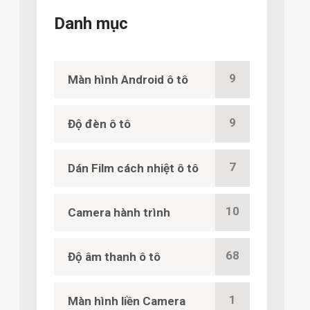
Danh mục
9
Màn hình Android ô tô
9
Độ đèn ô tô
7
Dán Film cách nhiệt ô tô
10
Camera hành trình
68
Độ âm thanh ô tô
1
Màn hình liền Camera