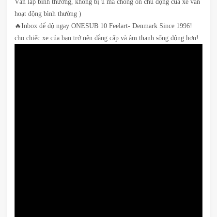
Vẫn lắp bình thường, không bị ù mà chống ồn chủ động của xe vẫn
hoạt động bình thường )
🔥Inbox để độ ngay ONESUB 10 Feelart- Denmark Since 1996!
cho chiếc xe của bạn trở nên đẳng cấp và âm thanh sống động hơn!