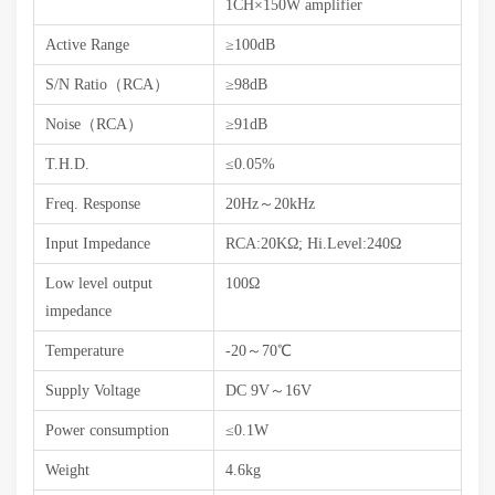
1CH×150W amplifier
Active Range
≥100dB
S/N Ratio（RCA）
≥98dB
Noise（RCA）
≥91dB
T.H.D.
≤0.05%
Freq. Response
20Hz～20kHz
Input Impedance
RCA:20KΩ; Hi.Level:240Ω
Low level output
100Ω
impedance
Temperature
-20～70℃
Supply Voltage
DC 9V～16V
Power consumption
≤0.1W
Weight
4.6kg