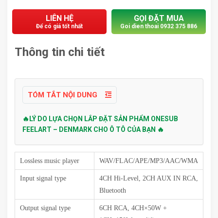
LIÊN HỆ
GỌI ĐẶT MUA
Để có giá tốt nhất
Goi dien thoai 0932 375 886
Thông tin chi tiết
TÓM TẮT NỘI DUNG
🔥LÝ DO LỰA CHỌN LẮP ĐẶT SẢN PHẨM ONESUB
FEELART – DENMARK CHO Ô TÔ CỦA BẠN 🔥
Lossless music player
WAV/FLAC/APE/MP3/AAC/WMA
Input signal type
4CH Hi-Level, 2CH AUX IN RCA,
Bluetooth
Output signal type
6CH RCA, 4CH×50W +