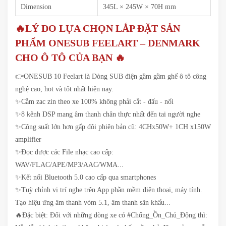
Dimension
345L × 245W × 70H mm
🔥LÝ DO LỰA CHỌN LẮP ĐẶT SẢN
PHẨM ONESUB FEELART – DENMARK
CHO Ô TÔ CỦA BẠN 🔥
👉ONESUB 10 Feelart là Dòng SUB điện gầm gầm ghế ô tô công
nghệ cao, hot và tốt nhất hiện nay.
✨Cắm zac zin theo xe 100% không phải cắt - đấu - nối
✨8 kênh DSP mang âm thanh chân thực nhất đến tai người nghe
✨Công suất lớn hơn gấp đôi phiên bản cũ: 4CHx50W+ 1CH x150W
amplifier
✨Đọc được các File nhạc cao cấp:
WAV/FLAC/APE/MP3/AAC/WMA...
✨Kết nối Bluetooth 5.0 cao cấp qua smartphones
✨Tuỳ chỉnh vị trí nghe trên App phần mềm điện thoại, máy tính.
Tạo hiệu ứng âm thanh vòm 5.1, âm thanh sân khấu...
🔥Đặc biệt: Đối với những dòng xe có #Chống_Ồn_Chủ_Động thì: