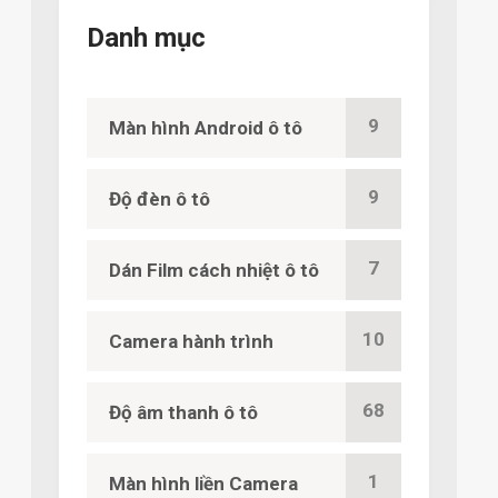
Danh mục
9
Màn hình Android ô tô
9
Độ đèn ô tô
7
Dán Film cách nhiệt ô tô
10
Camera hành trình
68
Độ âm thanh ô tô
1
Màn hình liền Camera