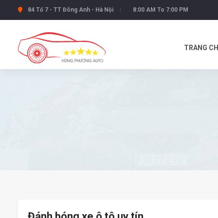
84 Tổ 7 - TT Đông Anh - Hà Nội
8:00 AM To 7:00 PM
TRANG C
Đánh bóng xe ô tô uy tín