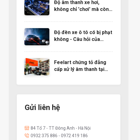
Độ âm thanh xe hơi,
không chỉ 'chơi' mà còn
là nghệ thuật
Độ đèn xe ô tô có bị phạt
không - Câu hỏi của
nhiều người muốn độ đèn
Feelart chứng tỏ đẳng
cấp xử lý âm thanh tại
EMMA 2022- Báo
24h.com.vn
Gửi liên hệ
84 Tổ 7 - TT Đông Anh - Hà Nội
0932 375 886 - 0972 419 186