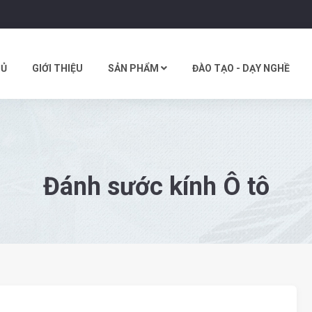
HỦ
GIỚI THIỆU
SẢN PHẨM
ĐÀO TẠO - DẠY NGHỀ
Đánh sước kính Ô tô