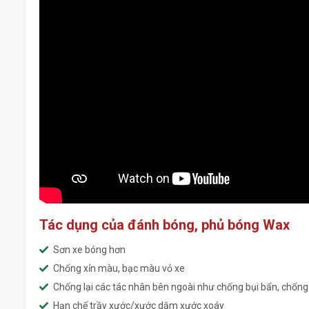
Tác dụng của đánh bóng, phủ bóng Wax
Sơn xe bóng hơn
Chống xỉn màu, bạc màu vỏ xe
Chống lại các tác nhân bên ngoài như chống bụi bẩn, chố
Hạn chế trầy xước/xước dăm xước xoáy