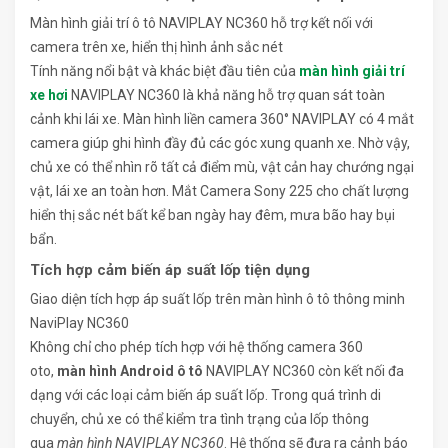
Màn hình giải trí ô tô NAVIPLAY NC360 hỗ trợ kết nối với
camera trên xe, hiển thị hình ảnh sắc nét
Tính năng nổi bật và khác biệt đầu tiên của
màn hình giải trí
xe hơi
NAVIPLAY NC360 là khả năng hỗ trợ quan sát toàn
cảnh khi lái xe. Màn hình liền camera 360° NAVIPLAY có 4 mắt
camera giúp ghi hình đầy đủ các góc xung quanh xe. Nhờ vậy,
chủ xe có thể nhìn rõ tất cả điểm mù, vật cản hay chướng ngại
vật, lái xe an toàn hơn. Mắt Camera Sony 225 cho chất lượng
hiển thị sắc nét bất kể ban ngày hay đêm, mưa bão hay bụi
bẩn.
Tích hợp cảm biến áp suất lốp tiện dụng
Giao diện tích hợp áp suất lốp trên màn hình ô tô thông minh
NaviPlay NC360
Không chỉ cho phép tích hợp với hệ thống camera 360
oto,
màn hình Android ô tô
NAVIPLAY NC360 còn kết nối đa
dạng với các loại cảm biến áp suất lốp. Trong quá trình di
chuyển, chủ xe có thể kiểm tra tình trạng của lốp thông
qua
màn hình NAVIPLAY NC360
. Hệ thống sẽ đưa ra cảnh báo