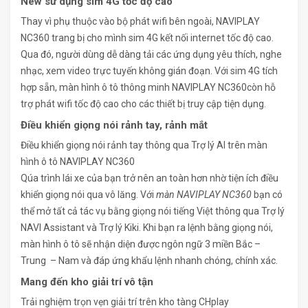
New sử dụng sim 4G tốc độ cao
Thay vì phụ thuộc vào bộ phát wifi bên ngoài, NAVIPLAY
NC360 trang bị cho mình sim 4G kết nối internet tốc độ cao.
Qua đó, người dùng dễ dàng tải các ứng dụng yêu thích, nghe
nhạc, xem video trực tuyến không gián đoạn. Với sim 4G tích
hợp sẵn, màn hình ô tô thông minh NAVIPLAY NC360còn hỗ
trợ phát wifi tốc độ cao cho các thiết bị truy cập tiện dụng.
Điều khiển giọng nói rảnh tay, rảnh mắt
Điều khiển giọng nói rảnh tay thông qua Trợ lý AI trên màn
hình ô tô NAVIPLAY NC360
Qúa trình lái xe của bạn trở nên an toàn hơn nhờ tiện ích điều
khiển giọng nói qua vô lăng. Với
màn NAVIPLAY NC360
bạn có
thể mở tất cả tác vụ bằng giọng nói tiếng Việt thông qua Trợ lý
NAVI Assistant và Trợ lý Kiki. Khi bạn ra lệnh bằng giọng nói,
màn hình ô tô sẽ nhận diện được ngôn ngữ 3 miền Bắc –
Trung – Nam và đáp ứng khẩu lệnh nhanh chóng, chính xác.
Mang đến kho giải trí vô tận
Trải nghiệm trọn vẹn giải trí trên kho tàng CHplay