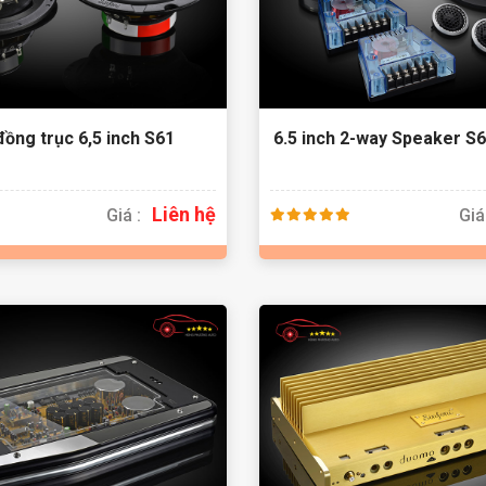
đồng trục 6,5 inch S61
6.5 inch 2-way Speaker S
Liên hệ
Giá :
Giá