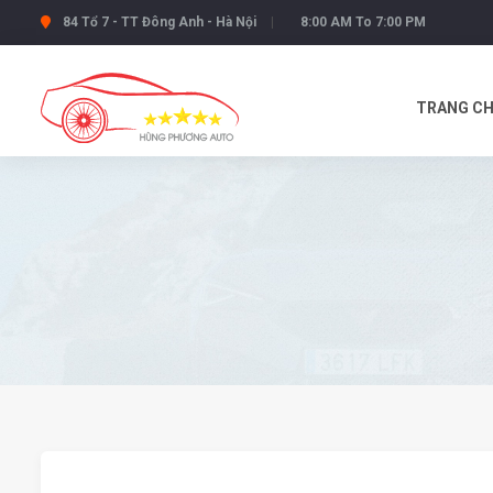
84 Tổ 7 - TT Đông Anh - Hà Nội
8:00 AM To 7:00 PM
TRANG C