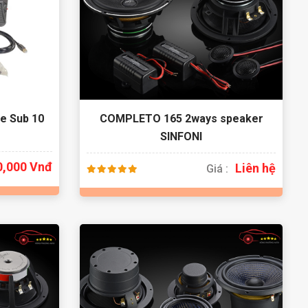
e Sub 10
COMPLETO 165 2ways speaker
SINFONI
0,000 Vnđ
Liên hệ
Giá :