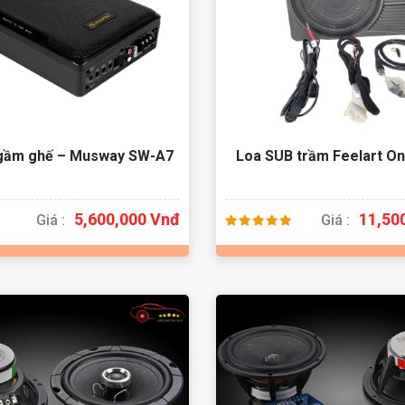
 gầm ghế – Musway SW-A7
Loa SUB trầm Feelart On
5,600,000 Vnđ
11,50
Giá :
Giá :