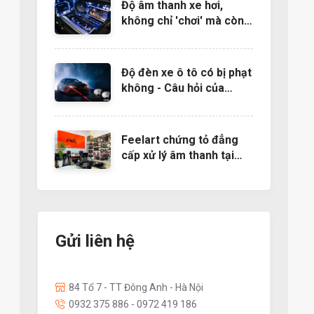
Độ âm thanh xe hơi,
không chỉ 'chơi' mà còn
là nghệ thuật
Độ đèn xe ô tô có bị phạt
không - Câu hỏi của
nhiều người muốn độ đèn
Feelart chứng tỏ đẳng
cấp xử lý âm thanh tại
EMMA 2022- Báo
24h.com.vn
Gửi liên hệ
84 Tổ 7 - TT Đông Anh - Hà Nội
0932 375 886 - 0972 419 186