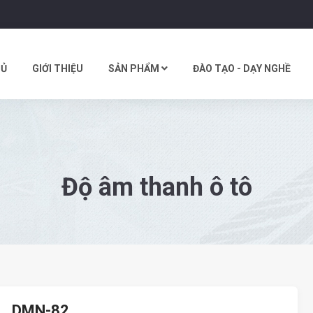
HỦ
GIỚI THIỆU
SẢN PHẨM
ĐÀO TẠO - DẠY NGHỀ
Độ âm thanh ô tô
DMN-82