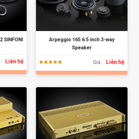
62 SINFONI
Arpeggio 165 6.5 inch 3-way
Speaker
Liên hệ
 :
Liên hệ
Giá :