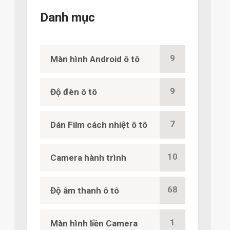
Danh mục
9
Màn hình Android ô tô
9
Độ đèn ô tô
7
Dán Film cách nhiệt ô tô
10
Camera hành trình
68
Độ âm thanh ô tô
1
Màn hình liền Camera