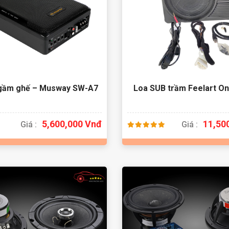
 gầm ghế – Musway SW-A7
Loa SUB trầm Feelart On
5,600,000 Vnđ
11,50
Giá :
Giá :