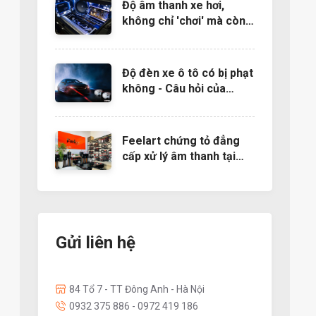
Độ âm thanh xe hơi,
không chỉ 'chơi' mà còn
là nghệ thuật
Độ đèn xe ô tô có bị phạt
không - Câu hỏi của
nhiều người muốn độ đèn
Feelart chứng tỏ đẳng
cấp xử lý âm thanh tại
EMMA 2022- Báo
24h.com.vn
Gửi liên hệ
84 Tổ 7 - TT Đông Anh - Hà Nội
0932 375 886 - 0972 419 186