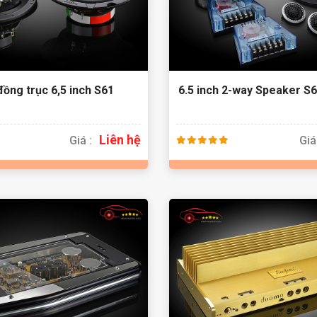
đồng trục 6,5 inch S61
6.5 inch 2-way Speaker S
Liên hệ
Giá :
Giá