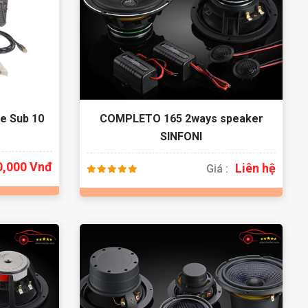
e Sub 10
COMPLETO 165 2ways speaker
SINFONI
0,000 Vnđ
Liên hệ
Giá :