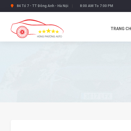
84 Tổ 7 - TT Đông Anh - Hà Nội
8:00 AM To 7:00 PM
TRANG C