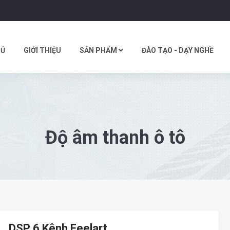
HỦ
GIỚI THIỆU
SẢN PHẨM
ĐÀO TẠO - DẠY NGHỀ
Độ âm thanh ô tô
DSP 6 Kênh Feelart