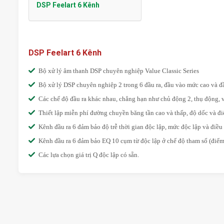
DSP Feelart 6 Kênh
DSP Feelart 6 Kênh
Bộ xử lý âm thanh DSP chuyên nghiệp Value Classic Series
Bộ xử lý DSP chuyên nghiệp 2 trong 6 đầu ra, đầu vào mức cao và đ
Các chế độ đầu ra khác nhau, chẳng hạn như chủ động 2, thụ động, v.v
Thiết lập miễn phí đường chuyền băng tần cao và thấp, độ dốc và đ
Kênh đầu ra 6 đảm bảo độ trễ thời gian độc lập, mức độc lập và điều
Kênh đầu ra 6 đảm bảo EQ 10 cụm từ độc lập ở chế độ tham số (điểm t
Các lựa chọn giá trị Q độc lập có sẵn.