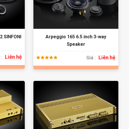
62 SINFONI
Arpeggio 165 6.5 inch 3-way
Speaker
Liên hệ
 :
Liên hệ
Giá :