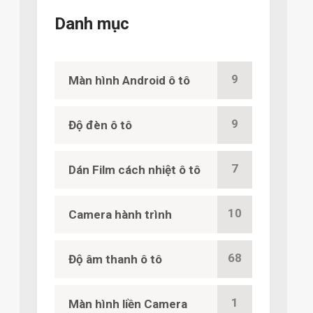
Danh mục
9
Màn hình Android ô tô
9
Độ đèn ô tô
7
Dán Film cách nhiệt ô tô
10
Camera hành trình
68
Độ âm thanh ô tô
1
Màn hình liền Camera