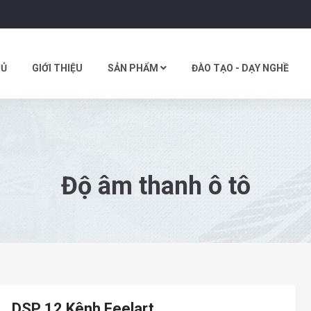
HỦ
GIỚI THIỆU
SẢN PHẨM
ĐÀO TẠO - DẠY NGHỀ
Độ âm thanh ô tô
DSP 12 Kênh Feelart