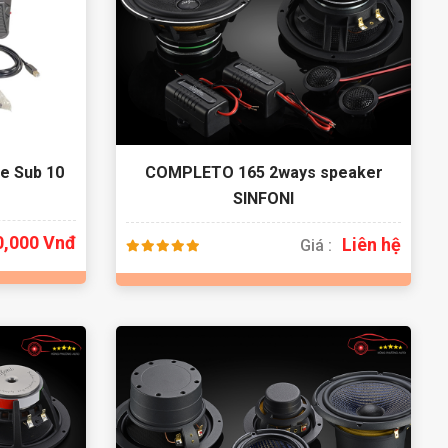
e Sub 10
COMPLETO 165 2ways speaker
SINFONI
0,000 Vnđ
Liên hệ
Giá :