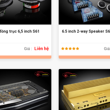
đồng trục 6,5 inch S61
6.5 inch 2-way Speaker S
Liên hệ
Giá :
Giá