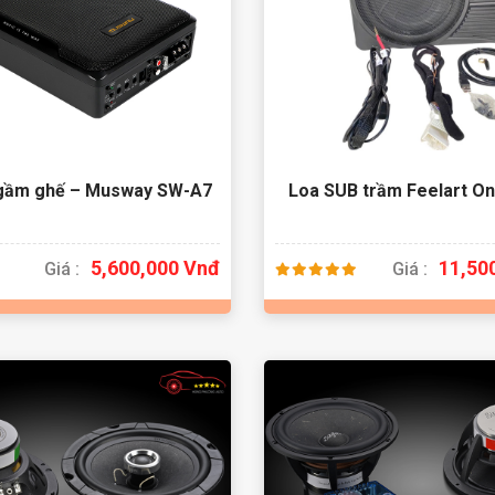
 gầm ghế – Musway SW-A7
Loa SUB trầm Feelart On
5,600,000 Vnđ
11,50
Giá :
Giá :