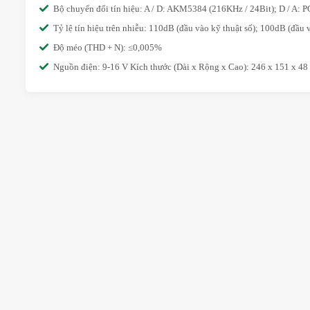
Bộ chuyển đổi tín hiệu: A / D: AKM5384 (216KHz / 24Bit); D / A:
Tỷ lệ tín hiệu trên nhiễu: 110dB (đầu vào kỹ thuật số); 100dB (đầu 
Độ méo (THD + N): ≤0,005%
Nguồn điện: 9-16 V Kích thước (Dài x Rộng x Cao): 246 x 151 x 4