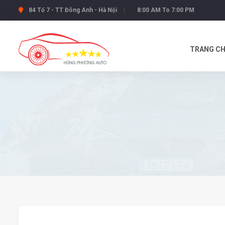
84 Tổ 7 - TT Đông Anh - Hà Nội
8:00 AM To 7:00 PM
TRANG C