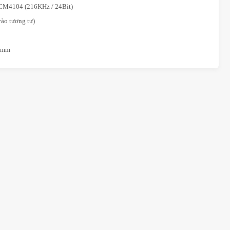
 PCM4104 (216KHz / 24Bit)
vào tương tự)
8 mm