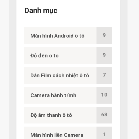
Danh mục
9
Màn hình Android ô tô
9
Độ đèn ô tô
7
Dán Film cách nhiệt ô tô
10
Camera hành trình
68
Độ âm thanh ô tô
1
Màn hình liền Camera