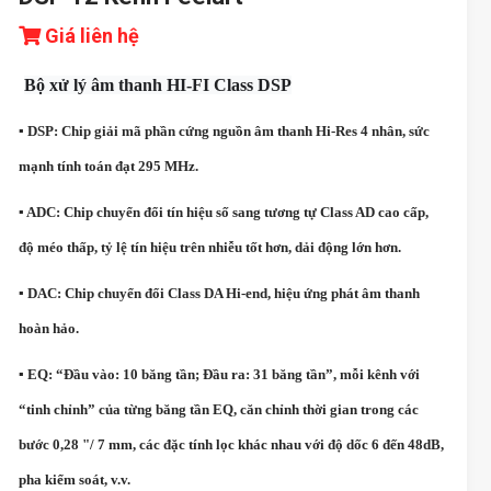
Giá liên hệ
Bộ xử lý âm thanh HI-FI Class DSP
▪ DSP: Chip giải mã phần cứng nguồn âm thanh Hi-Res 4 nhân, sức
mạnh tính toán đạt 295 MHz.
▪ ADC: Chip chuyển đổi tín hiệu số sang tương tự Class AD cao cấp,
độ méo thấp, tỷ lệ tín hiệu trên nhiễu tốt hơn, dải động lớn hơn.
▪ DAC: Chip chuyển đổi Class DA Hi-end, hiệu ứng phát âm thanh
hoàn hảo.
▪ EQ: “Đầu vào: 10 băng tần; Đầu ra: 31 băng tần”, mỗi kênh với
“tinh chỉnh” của từng băng tần EQ, căn chỉnh thời gian trong các
bước 0,28 "/ 7 mm, các đặc tính lọc khác nhau với độ dốc 6 đến 48dB,
pha kiểm soát, v.v.