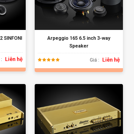
62 SINFONI
Arpeggio 165 6.5 inch 3-way
Speaker
Liên hệ
 :
Liên hệ
Giá :