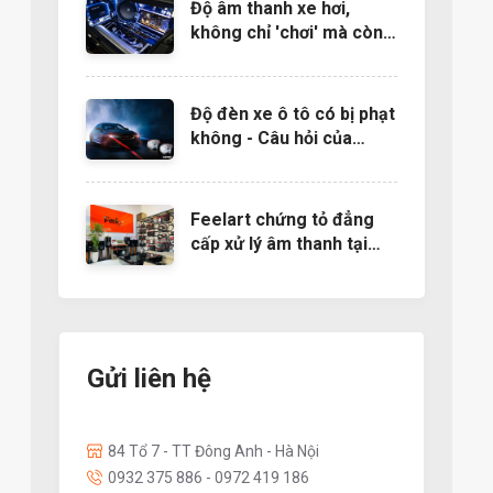
Độ âm thanh xe hơi,
không chỉ 'chơi' mà còn
là nghệ thuật
Độ đèn xe ô tô có bị phạt
không - Câu hỏi của
nhiều người muốn độ đèn
Feelart chứng tỏ đẳng
cấp xử lý âm thanh tại
EMMA 2022- Báo
24h.com.vn
Gửi liên hệ
84 Tổ 7 - TT Đông Anh - Hà Nội
0932 375 886 - 0972 419 186