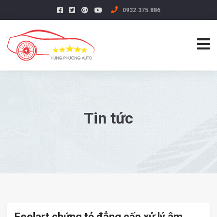
0932.375.886
Tin tức
Feelart chứng tỏ đẳng cấp xử lý âm