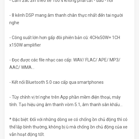
- Cắm zac zin theo xe 100% không phải cắt - đấu - nối
- 8 kênh DSP mang âm thanh chân thực nhất đến tai người
nghe
- Công suất lớn hơn gấp đôi phiên bản cũ: 4CHx50W+ 1CH
x150W amplifier
- Đọc được các file nhạc cao cấp: WAV/ FLAC/ APE/ MP3/
AAC/ WMA...
- Kết nối Bluetooth 5.0 cao cấp qua smartphones
- Tùy chỉnh vị trí nghe trên App phần mềm điện thoại, máy
tính. Tạo hiệu ứng âm thanh vòm 5.1, âm thanh sân khấu...
* Đặc biệt: Đối với những dòng xe có chống ồn chủ động thì có
thể lắp bình thường, không bị ù mà chống ồn chủ động của xe
vẫn hoạt động tốt.