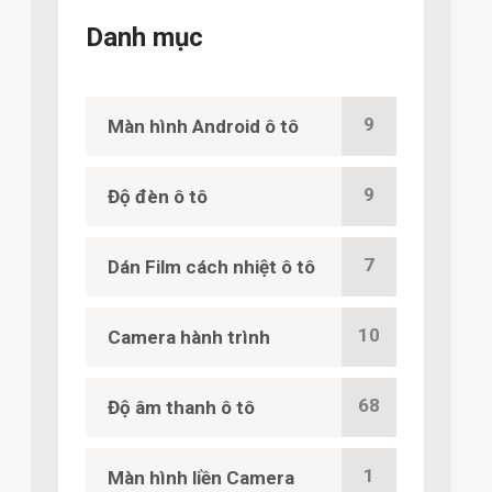
Danh mục
9
Màn hình Android ô tô
9
Độ đèn ô tô
7
Dán Film cách nhiệt ô tô
10
Camera hành trình
68
Độ âm thanh ô tô
1
Màn hình liền Camera