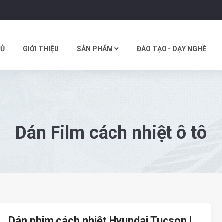
HỦ
GIỚI THIỆU
SẢN PHẨM
ĐÀO TẠO - DẠY NGHỀ
Dán Film cách nhiệt ô tô
Dán phim cách nhiệt Hyundai Tucson |