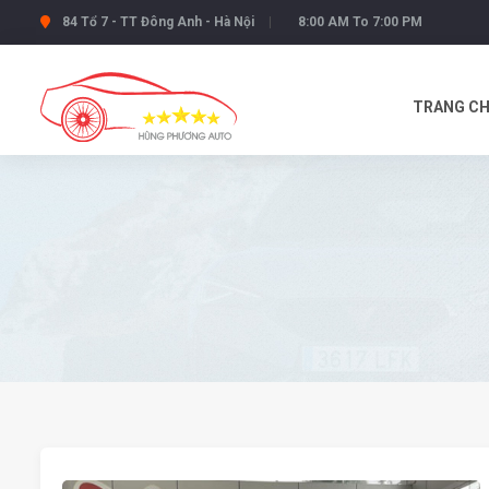
84 Tổ 7 - TT Đông Anh - Hà Nội
8:00 AM To 7:00 PM
TRANG C