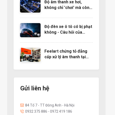
Độ âm thanh xe hơi,
không chỉ 'chơi' mà còn
là nghệ thuật
Độ đèn xe ô tô có bị phạt
không - Câu hỏi của
nhiều người muốn độ đèn
Feelart chứng tỏ đẳng
cấp xử lý âm thanh tại
EMMA 2022- Báo
24h.com.vn
Gửi liên hệ
84 Tổ 7 - TT Đông Anh - Hà Nội
0932 375 886 - 0972 419 186