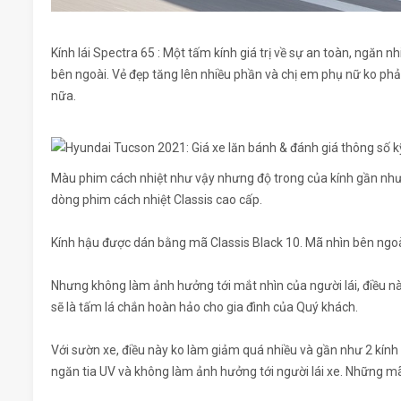
Kính lái Spectra 65 : Một tấm kính giá trị về sự an toàn, ngăn n
bên ngoài. Vẻ đẹp tăng lên nhiều phần và chị em phụ nữ ko phả
nữa.
Màu phim cách nhiệt như vậy nhưng độ trong của kính gần như 
dòng phim cách nhiệt Classis cao cấp.
Kính hậu được dán bằng mã Classis Black 10. Mã nhìn bên ngoà
Nhưng không làm ảnh hưởng tới mắt nhìn của người lái, điều nà
sẽ là tấm lá chắn hoàn hảo cho gia đình của Quý khách.
Với sườn xe, điều này ko làm giảm quá nhiều và gần như 2 kín
ngăn tia UV và không làm ảnh hưởng tới người lái xe. Những m