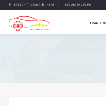
84 Tổ 7 - TT Đông Anh - Hà Nội
8:00 AM To 7:00 PM
TRANG C