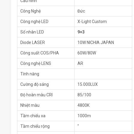
Cấu hình
Công Nghệ
Đức
Công nghệ LED
X-Light Custom
Số nhân LED
9+3
Diode LASER
10W NICHIA JAPAN
Công suất COS/PHA
60W/80W
Công nghệ LENS
AR
Tính năng
Cường độ sáng
15.000LUX
Độ hoàn màu CRI
85/100
Nhiệt màu
4800K
Tầm chiếu xa
1000m
Tầm chiếu rộng
"