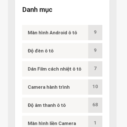
Danh mục
9
Màn hình Android ô tô
9
Độ đèn ô tô
7
Dán Film cách nhiệt ô tô
10
Camera hành trình
68
Độ âm thanh ô tô
1
Màn hình liền Camera