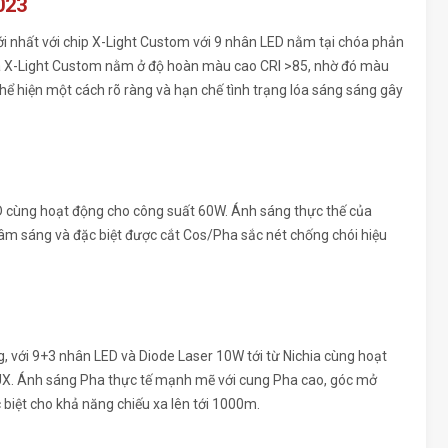
023
ới nhất với chip X-Light Custom với 9 nhân LED nằm tại chóa phản
của X-Light Custom nằm ở độ hoàn màu cao CRI >85, nhờ đó màu
hể hiện một cách rõ ràng và hạn chế tình trạng lóa sáng sáng gây
D cùng hoạt động cho công suất 60W. Ánh sáng thực thế của
tâm sáng và đặc biệt được cắt Cos/Pha sắc nét chống chói hiệu
, với 9+3 nhân LED và Diode Laser 10W tới từ Nichia cùng hoạt
LUX. Ánh sáng Pha thực tế mạnh mẽ với cung Pha cao, góc mở
biệt cho khả năng chiếu xa lên tới 1000m.