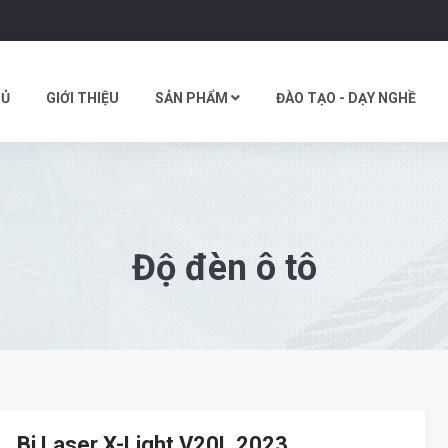
HỦ
GIỚI THIỆU
SẢN PHẨM
ĐÀO TẠO - DẠY NGHỀ
Độ đèn ô tô
Bi Laser X-Light V20L 2023