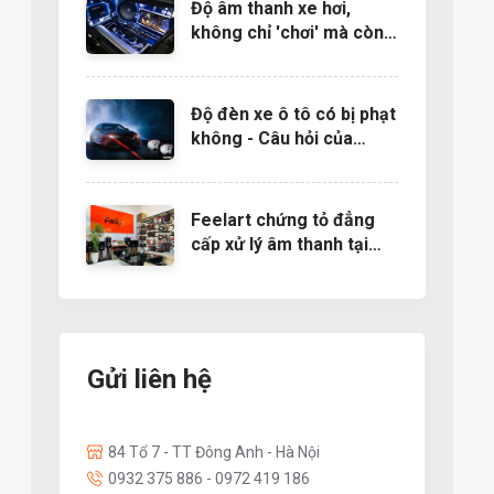
Độ âm thanh xe hơi,
không chỉ 'chơi' mà còn
là nghệ thuật
Độ đèn xe ô tô có bị phạt
không - Câu hỏi của
nhiều người muốn độ đèn
Feelart chứng tỏ đẳng
cấp xử lý âm thanh tại
EMMA 2022- Báo
24h.com.vn
Gửi liên hệ
84 Tổ 7 - TT Đông Anh - Hà Nội
0932 375 886 - 0972 419 186