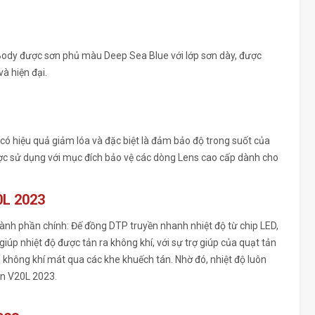
i Body được sơn phủ màu Deep Sea Blue với lớp sơn dày, được
à hiện đại.
có hiệu quả giảm lóa và đặc biệt là đảm bảo độ trong suốt của
ợc sử dụng với mục đích bảo vệ các dòng Lens cao cấp dành cho
0L 2023
hành phần chính: Đế đồng DTP truyền nhanh nhiệt độ từ chip LED,
p nhiệt độ được tản ra không khí, với sự trợ giúp của quạt tản
 không khí mát qua các khe khuếch tán. Nhờ đó, nhiệt độ luôn
ên V20L 2023.